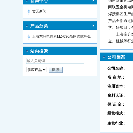
创新基金和成
新闻中心
商联五金机电
暂无新闻
焊接集团生产
产品全部通过
产品分类
学、研项目，
上海东升焊接
上海东升电焊机MZ-630晶闸管式埋弧
金、机械等行
焊机
站内搜索
公司档案
公司名称：
所 在 地：
注册资本：
资料认证：
保 证 金：
经营模式：
主营行业：