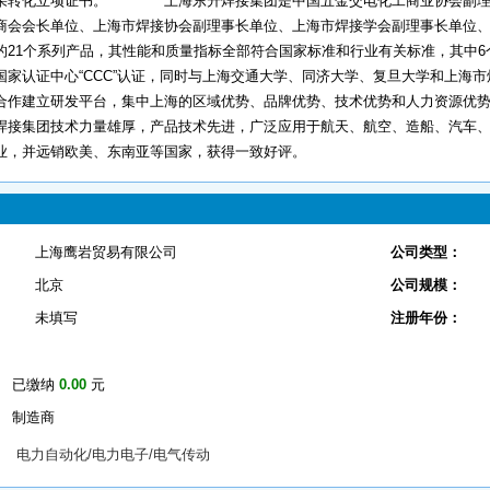
果转化立项证书。 上海东升焊接集团是中国五金交电化工商业协会副理事
商会会长单位、上海市焊接协会副理事长单位、上海市焊接学会副理事长单
的21个系列产品，其性能和质量指标全部符合国家标准和行业有关标准，其中
国家认证中心“CCC”认证，同时与上海交通大学、同济大学、复旦大学和上海
合作建立研发平台，集中上海的区域优势、品牌优势、技术优势和人力资源
集团技术力量雄厚，产品技术先进，广泛应用于航天、航空、造船、汽车、
业，并远销欧美、东南亚等国家，获得一致好评。
上海鹰岩贸易有限公司
公司类型：
北京
公司规模：
未填写
注册年份：
已缴纳
0.00
元
制造商
电力自动化/电力电子/电气传动